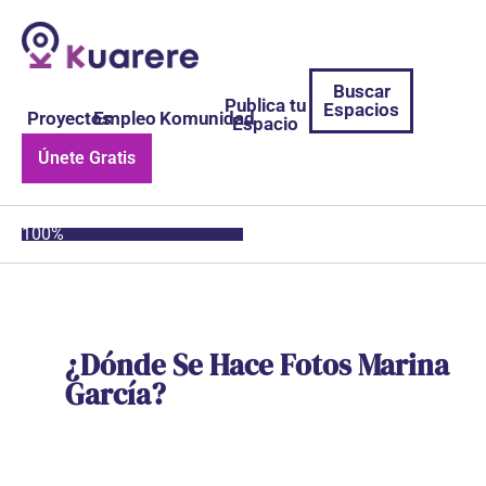
Buscar
Publica tu
Espacios
Proyectos
Empleo
Komunidad
Espacio
Únete Gratis
100%
¿Dónde Se Hace Fotos Marina
García?