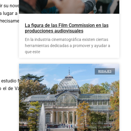
ir su novela pues, según
a lugar a dudas, se trata
Precisamente, un tiempo
La figura de las Film Commission en las
producciones audiovisuales
En la industria cinematográfica existen ciertas
herramientas dedicadas a promover y ayudar a
que este
RODAJES
 estudio fotográfico con
 el de Valeria.
MÍRALO