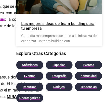
, que se decide a dar un
rea con algunas de sus
uis
: la coctelería que se
Las mejores ideas de team building para
rte de las instalaciones
tu empresa
Cada día más empresas se unen a la iniciativa de
organizar un team building con
Explora Otras Categorías
Anfitriones
Espacios
Eventos
Eventos
Fotografía
Komunidad
 parque donde comparten
e El Escorial, no es la
Recursos
Rodajes
Tendencias
 el mirador, la ermita y
esa.
MIRALO AQUÍ.
Uncategorized