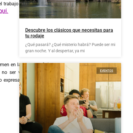
 trabajo en el salón de
QUÍ.
Descubre los clásicos que necesitas para
tu rodaje
¿Qué pasará? ¿Qué misterio habrá? Puede ser mi
gran noche. Y al despertar, ya mi
en en la que -¡por fin!-
EVENTOS
 no ser vistos por sus
o expresamente para la