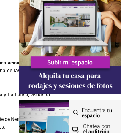
entación
. Y es que esta
una de las escenas, que
 y La Latina, visitando
ie de Netflix. Además, te
es.